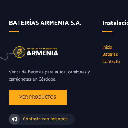
r
c
i
t
g
u
BATERÍAS ARMENIA S.A.
Instalaci
i
a
n
l
a
e
l
s
Inicio
e
:
Baterías
r
$
Contacto
a
Venta de Baterías para autos, camiones y
:
9
camionetas en Córdoba.
$
4
.
1
0
0
0
4
0
.
,
Contacta con nosotros
0
0