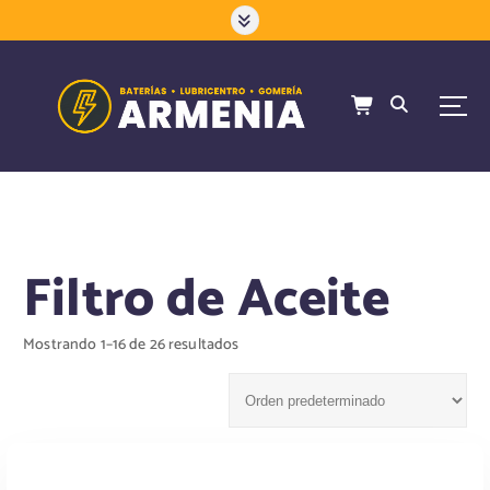
S
a
l
t
a
r
a
l
c
o
n
Filtro de Aceite
t
e
n
Mostrando 1–16 de 26 resultados
i
d
o