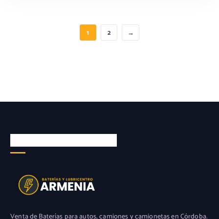
1
2
→
Leer Más
BATERÍAS ARMENIA S.A.
Venta de Baterías para autos, camiones y camionetas en Córdoba.