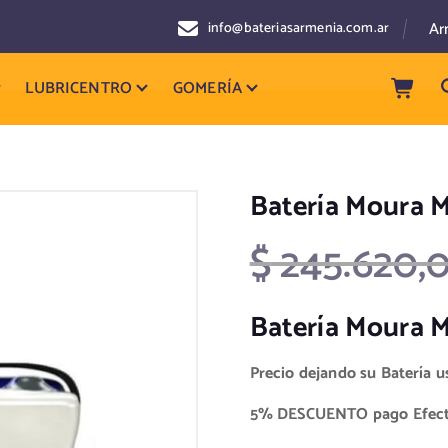
Ar
info@bateriasarmenia.com.ar
LUBRICENTRO
GOMERÍA
Batería Moura 
$
245.620,
Batería Moura 
Precio dejando su Batería u
5% DESCUENTO pago Efectiv