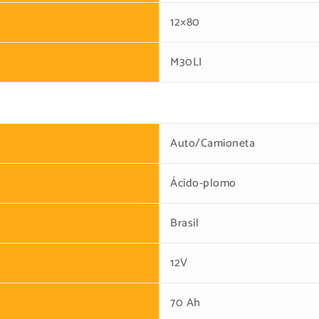
12×80
M30LI
Auto/Camioneta
Ácido-plomo
Brasil
12V
70 Ah