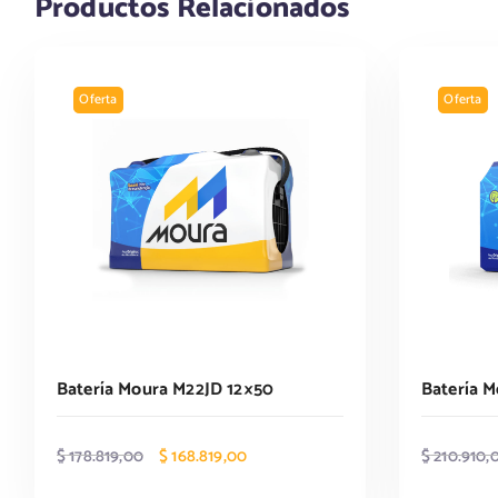
Productos Relacionados
Oferta
Oferta
Batería Moura M22JD 12×50
Batería 
E
E
$
178.819,00
$
168.819,00
$
210.910,
l
l
p
p