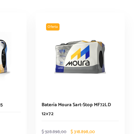
Oferta
85
Batería Moura Sart-Stop MF72LD
12×72
E
E
E
$
328.898,00
$
318.898,00
p