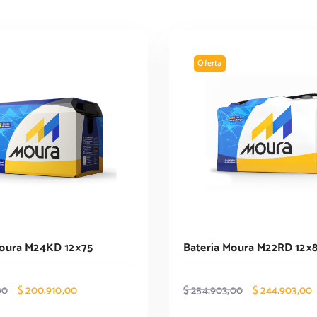
Oferta
Moura M24KD 12×75
Batería Moura M22RD 12×
E
E
E
00
$
200.910,00
$
254.903,00
$
244.903,00
l
l
l
l
p
p
p