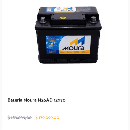
Batería Moura M26AD 12×70
E
E
$
189.099,00
$
179.099,00
l
l
p
p