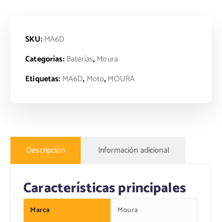
SKU:
MA6D
Categorías:
Baterías
,
Moura
Etiquetas:
MA6D
,
Moto
,
MOURA
Descripción
Información adicional
Características principales
Marca
Moura