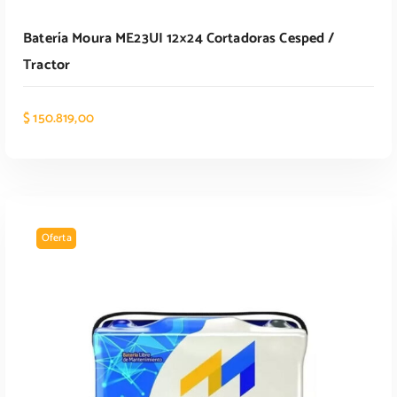
9
9
Batería Moura ME23UI 12×24 Cortadoras Cesped /
.
9
0
,
Tractor
9
0
9
0
,
.
$
150.819,00
0
0
.
Oferta
AÑADIR AL CARRITO