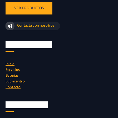
5
0
2
2
.
2
0
,
Contacta con nosotros
2
0
2
0
,
.
Instalacion sin cargo
0
0
.
Inicio
Servicios
Baterías
Lubricentro
Contacto
Nuestra Ubicación