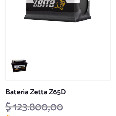
Batería Zetta Z65D
E
$
123.800,00