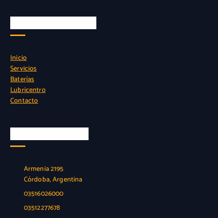
0
0
,
.
Instalacion sin cargo
0
0
.
Inicio
Servicios
Baterías
Lubricentro
Contacto
Nuestra Ubicación
Armenia 2195
Córdoba, Argentina
03516026000
03512277678