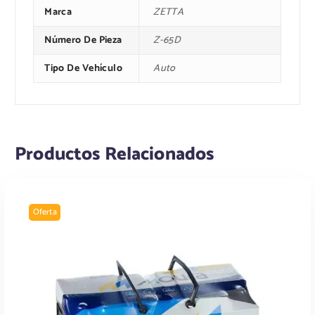
:
Marca
ZETTA
Número De Pieza
Z-65D
9
$
Tipo De Vehículo
Auto
3
.
1
Productos Relacionados
8
2
0
3
Oferta
0
.
,
8
0
0