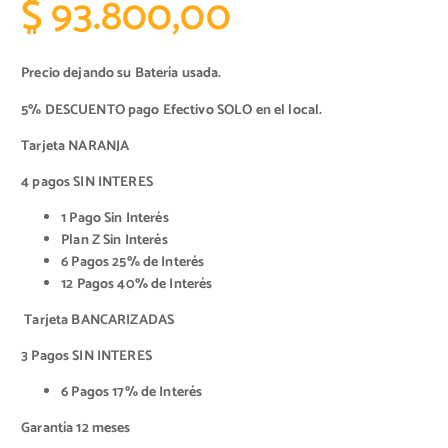
E
l
$
93.800,00
l
p
Precio dejando su Batería usada.
p
r
5% DESCUENTO pago Efectivo SOLO en el local.
Tarjeta NARANJA
r
e
4 pagos SIN INTERES
e
c
1 Pago Sin Interés
Plan Z Sin Interés
c
i
6 Pagos 25% de Interés
12 Pagos 40% de Interés
i
o
Tarjeta BANCARIZADAS
o
o
3 Pagos SIN INTERES
6 Pagos 17% de Interés
a
r
Garantía 12 meses