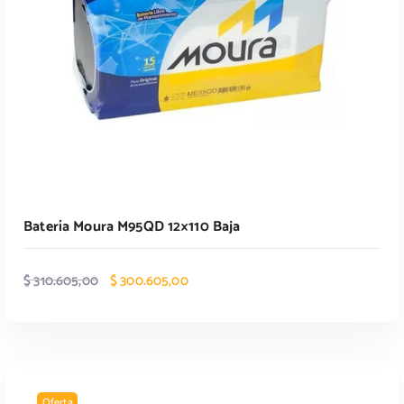
0
0
.
,
0
0
.
Batería Moura M95QD 12×110 Baja
E
E
$
310.605,00
$
300.605,00
l
l
p
p
r
r
e
e
c
c
i
i
Oferta