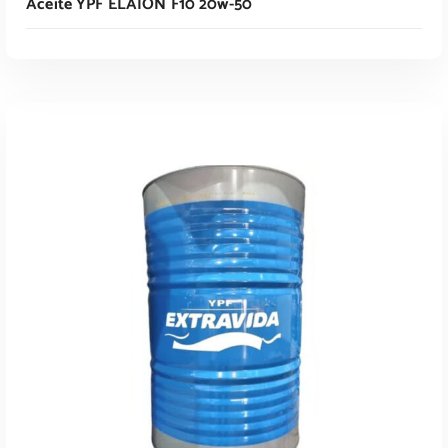
Aceite YPF ELAION F10 20w-50
Leer Más